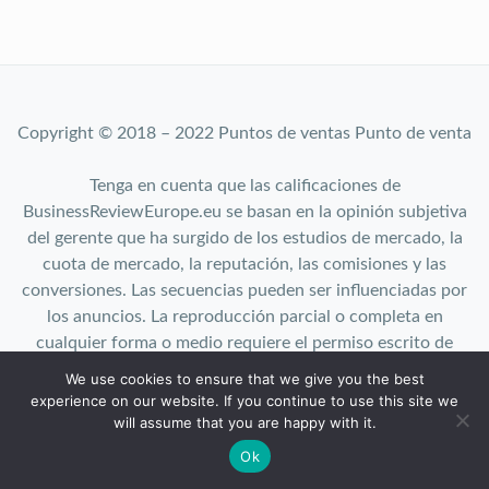
Copyright © 2018 – 2022 Puntos de ventas Punto de venta
Tenga en cuenta que las calificaciones de
BusinessReviewEurope.eu se basan en la opinión subjetiva
del gerente que ha surgido de los estudios de mercado, la
cuota de mercado, la reputación, las comisiones y las
conversiones. Las secuencias pueden ser influenciadas por
los anuncios. La reproducción parcial o completa en
cualquier forma o medio requiere el permiso escrito de
BusinessReviewEurope.eu.
We use cookies to ensure that we give you the best
Top 10 | About us | User agreement| Cookies | Privacy
experience on our website. If you continue to use this site we
Policy
will assume that you are happy with it.
Ok