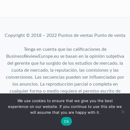
Copyright © 2018 – 2022 Puntos de ventas Punto de venta
Tenga en cuenta que las calificaciones de
BusinessReviewEurope.eu se basan en la opinión subjetiva
del gerente que ha surgido de los estudios de mercado, la
cuota de mercado, la reputación, las comisiones y las
conversiones. Las secuencias pueden ser influenciadas por
los anuncios. La reproducción parcial o completa en
cualquier forma o medio requiere el permiso escrito de
BusinessReviewEurope.eu.
We use cookies to ensure that we give you the best
Top 10 | About us | User agreement| Cookies | Privacy
experience on our website. If you continue to use this site we
Policy
will assume that you are happy with it.
Ok